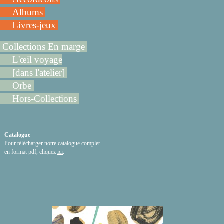
Albums
Livres-jeux
Collections En marge
L'œil voyage
[dans l'atelier]
Orbe
Hors-Collections
Catalogue
Pour télécharger notre catalogue complet
en format pdf, cliquez
ici
.