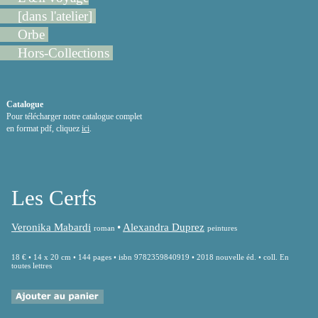
[dans l'atelier]
Orbe
Hors-Collections
Catalogue
Pour télécharger notre catalogue complet
en format pdf, cliquez
ici
.
Les Cerfs
Veronika Mabardi
•
Alexandra Duprez
roman
peintures
18 € • 14 x 20 cm • 144 pages • isbn 9782359840919 • 2018 nouvelle éd. • coll. En
toutes lettres