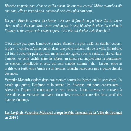
Blanche ne parle pas, c’est ce qu’ils disent. Ils ont tout essayé. Même quand on dit
son nom, elle ne répond pas, comme si ce n’était plus son nom.
…
Un jour, Blanche sortira du silence, c’est sûr. Il faut de la patience. Ou un autre
choc, a dit le docteur. Mais ils ne croient pas à cette histoire de choc. Ils croient à
l’amour et au temps et de toutes façons, c’est elle qui décide, hein Blanche ?
C’est arrivé peu après la mort de la mère. Blanche n’a plus parlé. En dernier recours,
le père l’a conﬁée à Annie, qui vit dans une petite maison, loin de la ville. Un robinet
qui fuit, l’odeur du pain qui cuit, un renard aux aguets sous le saule, un cheval dans
l’enclos, les cerfs cachés entre les arbres, un amoureux inquiet dans la menuiserie,
les silences compliqués et ceux qui sont simples comme l’air… Là-bas, entre la
prairie et la forêt, entre Annie et son homme, Blanche retrouvera peu à peu le chemin
des mots.
Veronika Mabardi explore dans son premier roman les thèmes qui lui sont chers : la
parole qui guérit, l’enfance et la nature, les ﬁliations qui nous construisent…
Alexandra Duprez l’accompagne de ses dessins. Leurs univers se croisent à
merveille et une véritable connivence formelle se construit, entre elles deux, au ﬁl des
livres et du temps.
Les Cerfs
de Veronika Mabardi a reçu le Prix Triennal de la Ville de Tournai
en 2016 !