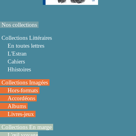
Nos collections
Collections Littéraires
En toutes lettres
L'Estran
Cahiers
Hhistoires
Collections Imagées
Hors-formats
Accordéons
Albums
Livres-jeux
Collections En marge
L'œil voyage