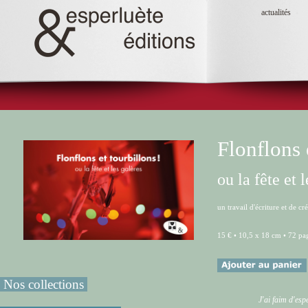
actualités
Flonflons 
ou la fête et 
un travail d'écriture et de c
15 € • 10,5 x 18 cm • 72 pa
Nos collections
J'ai faim d'es