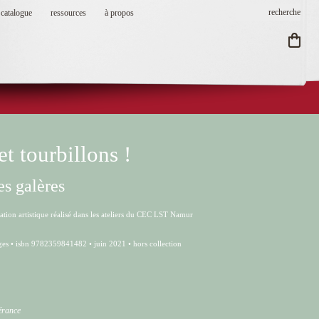
catalogue
ressources
à propos
et tourbillons !
les galères
réation artistique réalisé dans les ateliers du CEC LST Namur
ges • isbn 9782359841482 • juin 2021 • hors collection
pérance