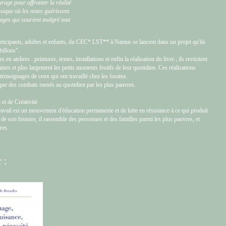
urage pour affronter la réalité
sique où les notes guérissent
sages qui sourient malgré tout
rticipants, adultes et enfants, du CEC* LST** à Namur se lancent dans un projet qu'ils
illons".
 en ateliers : peintures, textes, installations et enfin la réalisation du livre ; ils revisitent
aines et plus largement les petits moments festifs de leur quotidien. Ces réalisations
 témoignages de ceux qui ont travaillé chez les forains.
ique des combats menés au quotidien par les plus pauvres.
et de Créativité
avail est un mouvement d'éducation permanente et de lutte en résistance à ce qui produit
 de son histoire, il rassemble des personnes et des familles parmi les plus pauvres, et
res.
 :