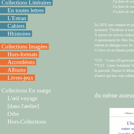
J'ai faim de co
Collections Littéraires
J'ai faim de mu
En toutes lettres
J'ai faim de vi
L'Estran
En 2019, une centaine de pa
Cahiers
nomment "Flonflons et tourb
Hhistoires
À travers les œuvres réalisées
et questionnent les fêtes for
entrent en dialogue avec les
Collections Imagées
Ce livre est un témoin poét
Hors-formats
*CEC : Centre d'Expression 
Accordéons
**LST : Luttes Solidarité Tr
Albums
la pauvreté. Depuis le début
d'autres qui leur sont solidai
Livres-jeux
Collections En marge
du même auteur
L'œil voyage
[dans l'atelier]
Orbe
Hors-Collections