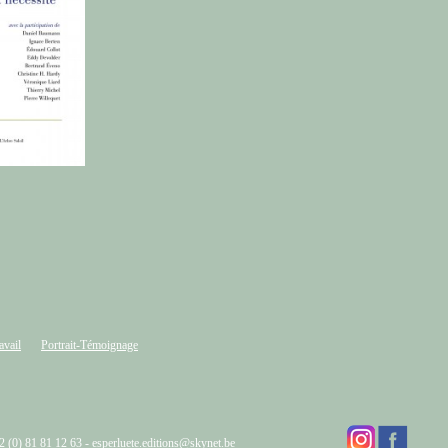
avail
Portrait-Témoignage
32 (0) 81 81 12 63 -
esperluete.editions@skynet.be