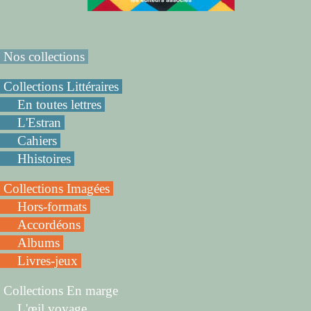
Nos collections
Collections Littéraires
En toutes lettres
L'Estran
Cahiers
Hhistoires
Collections Imagées
Hors-formats
Accordéons
Albums
Livres-jeux
Collections En marge
L'œil voyage