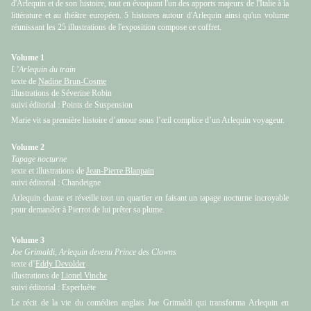
d'Arlequin et de son histoire, tout en évoquant l'un des apports majeurs de l'Italie à la
littérature et au théâtre européen. 5 histoires autour d'Arlequin ainsi qu'un volume
réunissant les 25 illustrations de l'exposition compose ce coffret.
Volume 1
L’Arlequin du train
texte de
Nadine Brun-Cosme
illustrations de Séverine Robin
suivi éditorial : Points de Suspension
Marie vit sa première histoire d’amour sous l’œil complice d’un Arlequin voyageur.
Volume 2
Tapage nocturne
texte et illustrations de
Jean-Pierre Blanpain
suivi éditorial : Chandeigne
Arlequin chante et réveille tout un quartier en faisant un tapage nocturne incroyable
pour demander à Pierrot de lui prêter sa plume.
Volume 3
Joe Grimaldi, Arlequin devenu Prince des Clowns
texte d’
Eddy Devolder
illustrations de
Lionel Vinche
suivi éditorial : Esperluète
Le récit de la vie du comédien anglais Joe Grimaldi qui transforma Arlequin en