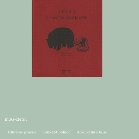
mots-clefs :
Littérature jeunesse
Collectif-Coédition
Auteur-Artiste belge