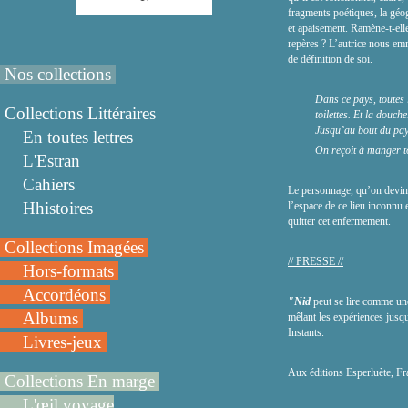
fragments poétiques, la géogr
et apaisement. Ramène-t-elle
repères ? L’autrice nous emm
de définition de soi.
Nos collections
Dans ce pays, toutes 
Collections Littéraires
toilettes. Et la douch
Jusqu’au bout du pay
En toutes lettres
On reçoit à manger to
L'Estran
Cahiers
Le personnage, qu’on devine ê
Hhistoires
l’espace de ce lieu inconnu e
quitter cet enfermement.
Collections Imagées
// PRESSE //
Hors-formats
Accordéons
"Nid
peut se lire comme une 
Albums
mêlant les expériences jusqu
Instants.
Livres-jeux
Aux éditions Esperluète, Fr
Collections En marge
L'œil voyage