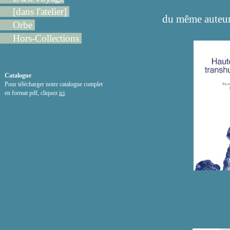
[dans l'atelier]
du même auteur
Orbe
Hors-Collections
Catalogue
Pour télécharger notre catalogue complet
en format pdf, cliquez
ici
.