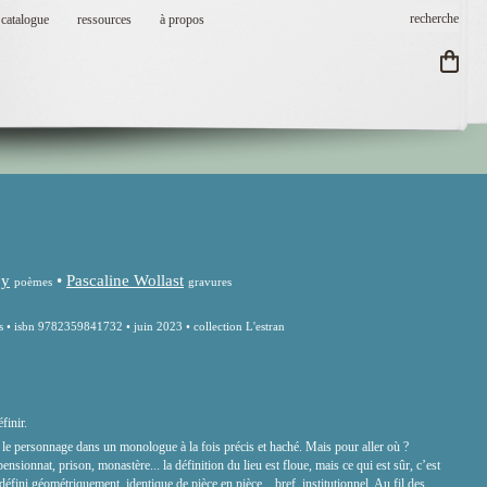
catalogue
ressources
à propos
oy
•
Pascaline Wollast
poèmes
gravures
s • isbn 9782359841732 • juin 2023 • collection L'estran
finir.
t le personnage dans un monologue à la fois précis et haché. Mais pour aller où ?
nsionnat, prison, monastère... la définition du lieu est floue, mais ce qui est sûr, c’est
 défini géométriquement, identique de pièce en pièce... bref, institutionnel. Au fil des