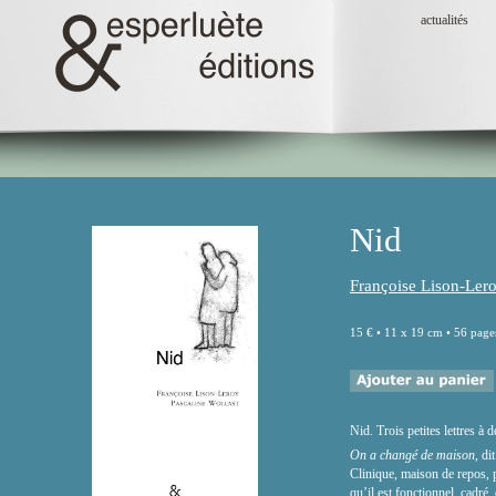
actualités
Nid
Françoise Lison-Ler
15 € • 11 x 19 cm • 56 page
Nid. Trois petites lettres à dé
On a changé de maison
, di
Clinique, maison de repos, pe
qu’il est fonctionnel, cadré,