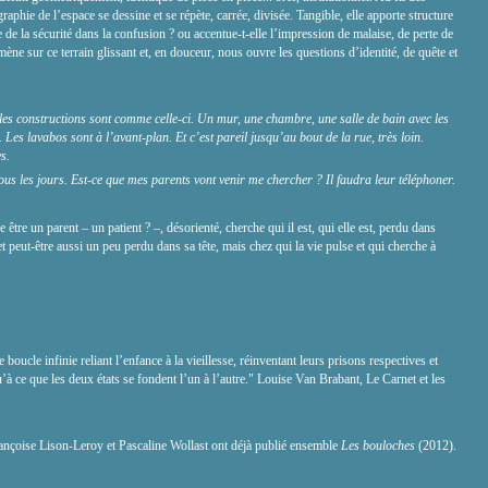
aphie de l’espace se dessine et se répète, carrée, divisée. Tangible, elle apporte structure
 de la sécurité dans la confusion ? ou accentue-t-elle l’impression de malaise, de perte de
ène sur ce terrain glissant et, en douceur, nous ouvre les questions d’identité, de quête et
les constructions sont comme celle-ci. Un mur, une chambre, une salle de bain avec les
e. Les lavabos sont à l’avant-plan. Et c’est pareil jusqu’au bout de la rue, très loin.
s.
us les jours. Est-ce que mes parents vont venir me chercher ? Il faudra leur téléphoner.
tre un parent – un patient ? –, désorienté, cherche qui il est, qui elle est, perdu dans
t peut-être aussi un peu perdu dans sa tête, mais chez qui la vie pulse et qui cherche à
boucle infinie reliant l’enfance à la vieillesse, réinventant leurs prisons respectives et
’à ce que les deux états se fondent l’un à l’autre." Louise Van Brabant, Le Carnet et les
ançoise Lison-Leroy et Pascaline Wollast ont déjà publié ensemble
Les bouloches
(2012).