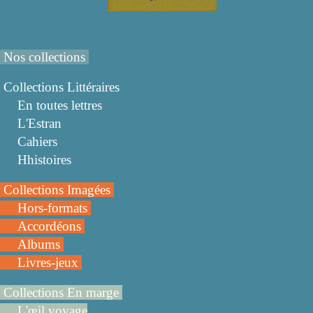
Nos collections
Collections Littéraires
En toutes lettres
L'Estran
Cahiers
Hhistoires
Collections Imagées
Hors-formats
Accordéons
Albums
Livres-jeux
Collections En marge
L'œil voyage