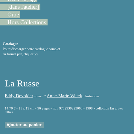
[dans l'atelier]
Orbe
Hors-Collections
Catalogue
Pour télécharger notre catalogue complet
en format pdf, cliquez
ici
.
La Russe
Eddy Devolder
•
Anne-Marie Wittek
roman
illustrations
14,70 € • 11 x 19 cm • 96 pages • isbn 9782930223063 • 1998 • collection En toutes
lettres