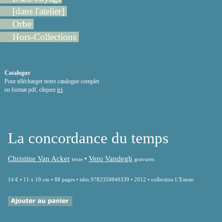
[dans l'atelier]
Orbe
Hors-Collections
Catalogue
Pour télécharger notre catalogue complet
en format pdf, cliquez
ici
.
La concordance du temps
Christine Van Acker
•
Vero Vandegh
texte
gravures
14 € • 11 x 19 cm • 88 pages • isbn 9782359840339 • 2012 • collection L'Estran