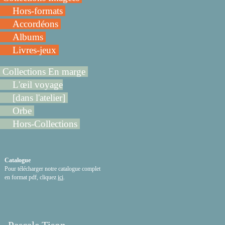
Hors-formats
Accordéons
Albums
Livres-jeux
Collections En marge
L'œil voyage
[dans l'atelier]
Orbe
Hors-Collections
Catalogue
Pour télécharger notre catalogue complet
en format pdf, cliquez
ici
.