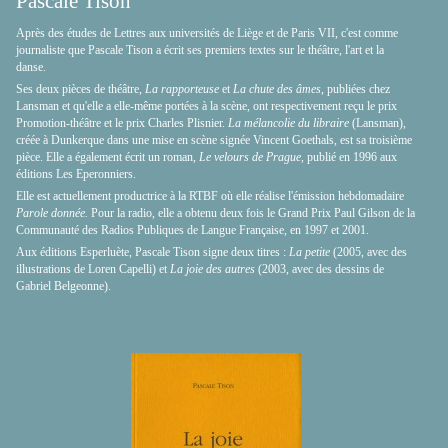
Pascale Tison
Après des études de Lettres aux universités de Liège et de Paris VII, c'est comme
journaliste que Pascale Tison a écrit ses premiers textes sur le théâtre, l'art et la
danse.
Ses deux pièces de théâtre,
La rapporteuse
et
La chute des âmes
, publiées chez
Lansman et qu'elle a elle-même portées à la scène, ont respectivement reçu le prix
Promotion-théâtre et le prix Charles Plisnier.
La mélancolie du libraire
(Lansman),
créée à Dunkerque dans une mise en scène signée Vincent Goethals, est sa troisième
pièce. Elle a également écrit un roman,
Le velours de Prague,
publié en 1996 aux
éditions Les Eperonniers.
Elle est actuellement productrice à la RTBF où elle réalise l'émission hebdomadaire
Parole donnée.
Pour la radio, elle a obtenu deux fois le Grand Prix Paul Gilson de la
Communauté des Radios Publiques de Langue Française, en 1997 et 2001.
Aux éditions Esperluète, Pascale Tison signe deux titres :
La petite
(2005, avec des
illustrations de Loren Capelli) et
La joie des autres
(2003, avec des dessins de
Gabriel Belgeonne).