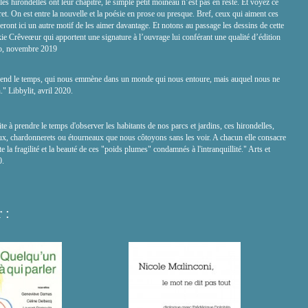
 les hirondelles ont leur chapitre, le simple petit moineau n’est pas en reste. Et voyez ce
ret. On est entre la nouvelle et la poésie en prose ou presque. Bref, ceux qui aiment ces
veront ici un autre motif de les aimer davantage. Et notons au passage les dessins de cette
ie Crêveœur qui apportent une signature à l’ouvrage lui conférant une qualité d’édition
do, novembre 2019
end le temps, qui nous emmène dans un monde qui nous entoure, mais auquel nous ne
." Libbylit, avril 2020.
e à prendre le temps d'observer les habitants de nos parcs et jardins, ces hirondelles,
x, chardonnerets ou étourneaux que nous côtoyons sans les voir. A chacun elle consacre
te la fragilité et la beauté de ces "poids plumes" condamnés à l'intranquillité." Arts et
0.
 :