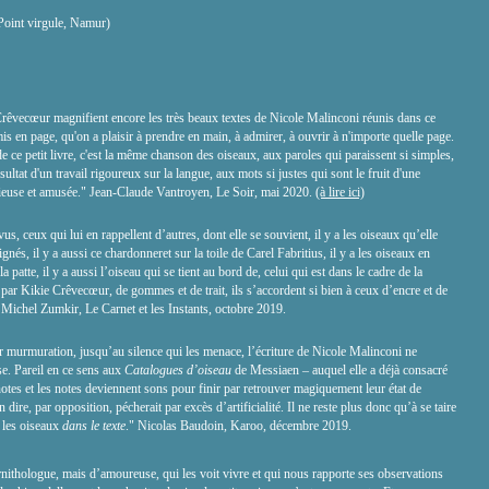
Point virgule, Namur)
 Crêvecœur magnifient encore les très beaux textes de Nicole Malinconi réunis dans ce
is en page, qu'on a plaisir à prendre en main, à admirer, à ouvrir à n'importe quelle page.
 ce petit livre, c'est la même chanson des oiseaux, aux paroles qui paraissent si simples,
ésultat d'un travail rigoureux sur la langue, aux mots si justes qui sont le fruit d'une
rieuse et amusée." Jean-Claude Vantroyen, Le Soir, mai 2020.
(à lire ici)
 vus, ceux qui lui en rappellent d’autres, dont elle se souvient, il y a les oiseaux qu’elle
gnés, il y a aussi ce chardonneret sur la toile de Carel Fabritius, il y a les oiseaux en
 la patte, il y a aussi l’oiseau qui se tient au bord de, celui qui est dans le cadre de la
s par Kikie Crêvecœur, de gommes et de trait, ils s’accordent si bien à ceux d’encre et de
Michel Zumkir, Le Carnet et les Instants, octobre 2019.
r murmuration, jusqu’au silence qui les menace, l’écriture de Nicole Malinconi ne
se. Pareil en ce sens aux
Catalogues d’oiseau
de Messiaen – auquel elle a déjà consacré
 notes et les notes deviennent sons pour finir par retrouver magiquement leur état de
 dire, par opposition, pécherait par excès d’artificialité. Il ne reste plus donc qu’à se taire
r les oiseaux
dans le texte
."
Nicolas Baudoin, Karoo, décembre 2019.
rnithologue, mais d’amoureuse, qui les voit vivre et qui nous rapporte ses observations