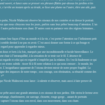
and ouvert, et lance sans se presser ses phrases flûtées par-dessus les jardins et les
r, s’arrête un instant après sa tirade, se lisse une plume ou l’autre, étire une aile, puis
e-poète, Nicole Malinconi observe les oiseaux de nos contrées et en dresse le portrait.
eux que nous côtoyons tous les jours, parfois sans leur prêter beaucoup d’attention. L’un
e l’autre perfectionne son chant. D’autres sont en partance vers des régions lointaines...
tituer leur façon d’être au monde et à la vie, c’est porter l’attention sur l’infiniment petit
i semble destiné à ne pas en avoir. C’est aussi donner une forme à ce qui bouge et
 regard pour apprendre à regarder mieux.
nt doux et forts à la fois, marqués par une inconditionnelle et lucide bienveillance. Le
nt chair à l’intranquillité, à la sensation de se tenir sur le fil. L’absence de
i regarde et celui qui est regardé n’empêche pas la relation. Et c’est là finalement ce qui
es textes subtils : tisser fil à fil notre relation à ce qui nous entoure – le monde, les
sent. L’insignifiance apparente de l’oiseau devient miroir de notre propre fragilité. La
gne des impasses de notre temps ; son courage, son obstination, sa ténacité comme des
. »*
 que Nicole Malinconi nous lance : à ralentir et observer, mais aussi à faire preuve de
 prête aussi une grande attention à ces oiseaux de nos jardins. Elle ravira le lecteur avec
ésange, chardonneret, oie sauvage, chouette, rouge-gorge... autant de portraits
le capture l’oiseau dans son envol, dans son mouvement, dans son chant.