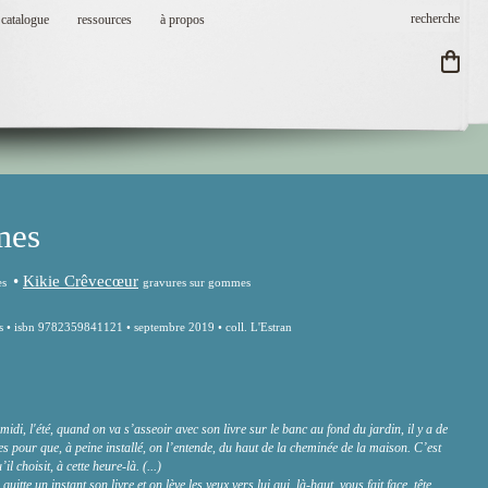
catalogue
ressources
à propos
mes
•
Kikie Crêvecœur
tes
gravures sur gommes
s • isbn 9782359841121 • septembre 2019 • coll. L'Estran
midi, l'été, quand on va s’asseoir avec son livre sur le banc au fond du jardin, il y a de
 pour que, à peine installé, on l’entende, du haut de la cheminée de la maison. C’est
il choisit, à cette heure-là. (...)
quitte un instant son livre et on lève les yeux vers lui qui, là-haut, vous fait face, tête