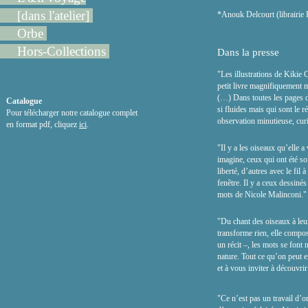
[dans l'atelier]
*Anouk Delcourt (librairie 
Orbe
Hors-Collections
Dans la presse
"Les illustrations de Kikie
petit livre magnifiquement m
(…) Dans toutes les pages de
Catalogue
si fluides mais qui sont le r
Pour télécharger notre catalogue complet
observation minutieuse, cu
en format pdf, cliquez
ici
.
"Il y a les oiseaux qu’elle a
imagine, ceux qui ont été soi
liberté, d’autres avec le fil à
fenêtre. Il y a ceux dessiné
mots de Nicole Malinconi." 
"
Du chant des oiseaux à leu
transforme rien, elle compo
un récit –, les mots se font
nature. Tout ce qu’on peut en
et à vous inviter à découvri
"Ce n’est pas un travail d’o