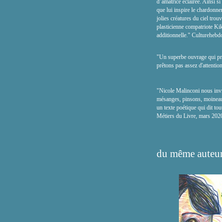
d’amatrice éclairée. Ainsi si
que lui inspire le chardonne
jolies créatures du ciel trou
plasticienne compatriote Kik
additionnelle." Cultureheb
"Un superbe ouvrage qui pr
prêtons pas assez d'attention
"Nicole Malinconi nous invit
mésanges, pinsons, moineau
un texte poétique qui dit tou
Métiers du Livre, mars 202
du même auteur