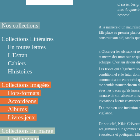
dressée, bec gr
toits du quartie
reprend.
Nos collections
À la manière d’un naturalist
Elle place au premier plan c
Collections Littéraires
construit son nid, tandis qu
En toutes lettres
« Observer les oiseaux et res
L'Estran
et mettre des mots sur ce qu
Cahiers
échappe. C’est un détour du
Les textes qui s’égrènent so
Hhistoires
conditionnel et le futur donne
communication entre celui qu
Collections Imagées
me semble nourrir chacun de c
êtres, les traces qu’ils lais
Hors-formats
menace de son absence un si
Accordéons
invitations à tenir et avancer
Et c’est bien une invitation
Albums
vigilance.
Livres-jeux
De son côté, Kikie Crêvecœur
ses gravures sur gommes : m
Collections En marge
évocateurs et poétiques. El
L'œil voyage