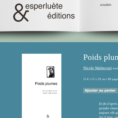
actualités
Poids plu
Nicole Malinconi
tex
15 € • 11 x 19 cm • 80 page
En fin d’après-
grandes chances
toujours elle qu’
Sur le banc, on 