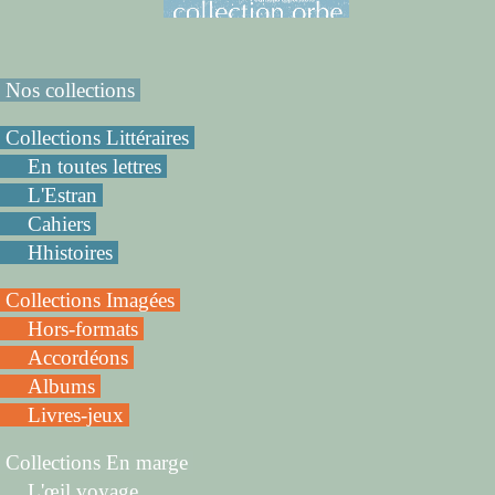
Nos collections
Collections Littéraires
En toutes lettres
L'Estran
Cahiers
Hhistoires
Collections Imagées
Hors-formats
Accordéons
Albums
Livres-jeux
Collections En marge
L'œil voyage