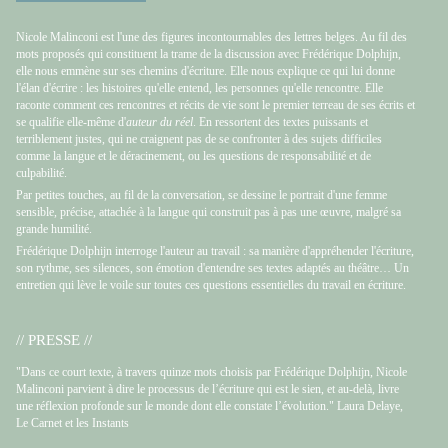
Nicole Malinconi est l'une des figures incontournables des lettres belges. Au fil des
mots proposés qui constituent la trame de la discussion avec Frédérique Dolphijn,
elle nous emmène sur ses chemins d'écriture. Elle nous explique ce qui lui donne
l'élan d'écrire : les histoires qu'elle entend, les personnes qu'elle rencontre. Elle
raconte comment ces rencontres et récits de vie sont le premier terreau de ses écrits et
se qualifie elle-même d'
auteur du réel
. En ressortent des textes puissants et
terriblement justes, qui ne craignent pas de se confronter à des sujets difficiles
comme la langue et le déracinement, ou les questions de responsabilité et de
culpabilité.
Par petites touches, au fil de la conversation, se dessine le portrait d'une femme
sensible, précise, attachée à la langue qui construit pas à pas une œuvre, malgré sa
grande humilité.
Frédérique Dolphijn interroge l'auteur au travail : sa manière d'appréhender l'écriture,
son rythme, ses silences, son émotion d'entendre ses textes adaptés au théâtre… Un
entretien qui lève le voile sur toutes ces questions essentielles du travail en écriture.
// PRESSE //
"Dans ce court texte, à travers quinze mots choisis par Frédérique Dolphijn
,
Nicole
Malinconi parvient à dire le processus de l’écriture qui est le sien, et au-delà, livre
une réflexion profonde sur le monde dont elle constate l’évolution." Laura Delaye,
Le Carnet et les Instants