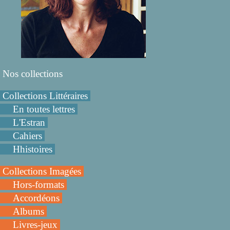
Nos collections
Collections Littéraires
En toutes lettres
L'Estran
Cahiers
Hhistoires
Collections Imagées
Hors-formats
Accordéons
Albums
Livres-jeux