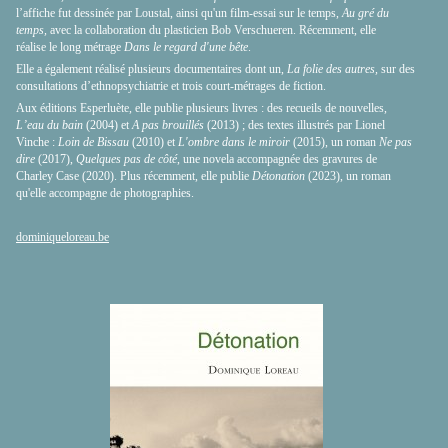
l’affiche fut dessinée par Loustal, ainsi qu'un film-essai sur le temps,
Au gré du
temps,
avec la collaboration du plasticien Bob Verschueren. Récemment, elle
réalise le long métrage
Dans le regard d'une bête
.
Elle a également réalisé plusieurs documentaires dont un,
La folie des autres,
sur des
consultations d’ethnopsychiatrie et trois court-métrages de fiction.
Aux éditions Esperluète, elle publie plusieurs livres : des recueils de nouvelles,
L’eau du bain
(2004) et
A pas brouillés
(2013) ; des textes illustrés par Lionel
Vinche :
Loin de Bissau
(2010) et
L'ombre dans le miroir
(2015), un roman
Ne pas
dire
(2017),
Quelques pas de côté
, une novela accompagnée des gravures de
Charley Case (2020). Plus récemment, elle publie
Détonation
(2023), un roman
qu'elle accompagne de photographies.
dominiqueloreau.be