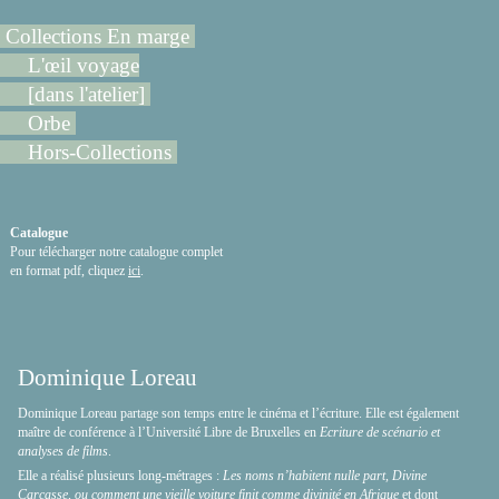
Collections En marge
L'œil voyage
[dans l'atelier]
Orbe
Hors-Collections
Catalogue
Pour télécharger notre catalogue complet
en format pdf, cliquez
ici
.
Dominique Loreau
Dominique Loreau partage son temps entre le cinéma et l’écriture. Elle est également
maître de conférence à l’Université Libre de Bruxelles en
Ecriture de scénario et
analyses de films
.
Elle a réalisé plusieurs long-métrages :
Les noms n’habitent nulle part, Divine
Carcasse, ou comment une vieille voiture finit comme divinité en Afrique
et dont