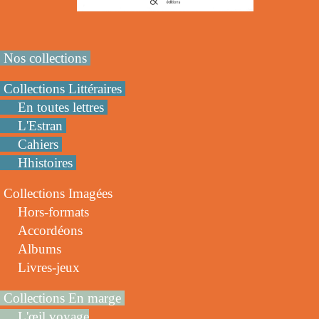
Nos collections
Collections Littéraires
En toutes lettres
L'Estran
Cahiers
Hhistoires
Collections Imagées
Hors-formats
Accordéons
Albums
Livres-jeux
Collections En marge
L'œil voyage