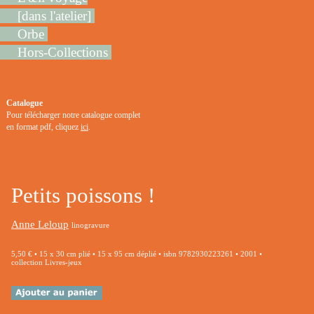
[dans l'atelier]
Orbe
Hors-Collections
Catalogue
Pour télécharger notre catalogue complet
en format pdf, cliquez
ici
.
Petits poissons !
Anne Leloup
linogravure
5,50 € • 15 x 30 cm plié • 15 x 95 cm déplié • isbn 9782930223261 • 2001 •
collection Livres-jeux