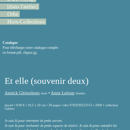
[dans l'atelier]
Orbe
Hors-Collections
Catalogue
Pour télécharger notre catalogue complet
en format pdf, cliquez
ici
.
Et elle (souvenir deux)
Annick Ghijzelings
•
Anne Leloup
texte
dessins
épuisé
• 9,90 € • 10,5 x 20 cm • 28 pages • isbn 9782930223155 • 2000 • collection
Cahiers
Je suis là pour entretenir de petits secrets.
Je suis là pour enchanter de petits espaces de misère. Je suis là pour entendre les