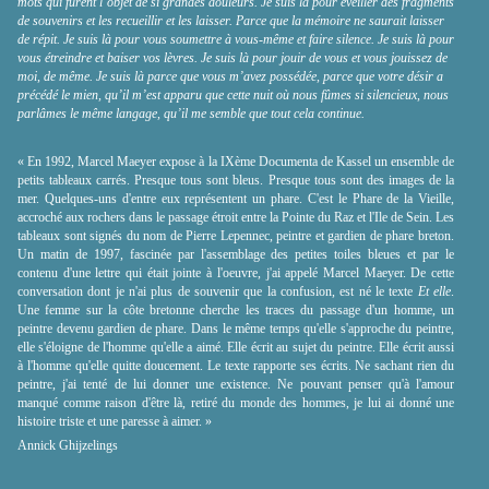
mots qui furent l’objet de si grandes douleurs. Je suis là pour éveiller des fragments
de souvenirs et les recueillir et les laisser. Parce que la mémoire ne saurait laisser
de répit. Je suis là pour vous soumettre à vous-même et faire silence. Je suis là pour
vous étreindre et baiser vos lèvres. Je suis là pour jouir de vous et vous jouissez de
moi, de même. Je suis là parce que vous m’avez possédée, parce que votre désir a
précédé le mien, qu’il m’est apparu que cette nuit où nous fûmes si silencieux, nous
parlâmes le même langage, qu’il me semble que tout cela continue.
« En 1992, Marcel Maeyer expose à la IXème Documenta de Kassel un ensemble de
petits tableaux carrés. Presque tous sont bleus. Presque tous sont des images de la
mer. Quelques-uns d'entre eux représentent un phare. C'est le Phare de la Vieille,
accroché aux rochers dans le passage étroit entre la Pointe du Raz et l'Ile de Sein. Les
tableaux sont signés du nom de Pierre Lepennec, peintre et gardien de phare breton.
Un matin de 1997, fascinée par l'assemblage des petites toiles bleues et par le
contenu d'une lettre qui était jointe à l'oeuvre, j'ai appelé Marcel Maeyer. De cette
conversation dont je n'ai plus de souvenir que la confusion, est né le texte
Et elle
.
Une femme sur la côte bretonne cherche les traces du passage d'un homme, un
peintre devenu gardien de phare. Dans le même temps qu'elle s'approche du peintre,
elle s'éloigne de l'homme qu'elle a aimé. Elle écrit au sujet du peintre. Elle écrit aussi
à l'homme qu'elle quitte doucement. Le texte rapporte ses écrits. Ne sachant rien du
peintre, j'ai tenté de lui donner une existence. Ne pouvant penser qu'à l'amour
manqué comme raison d'être là, retiré du monde des hommes, je lui ai donné une
histoire triste et une paresse à aimer. »
Annick Ghijzelings