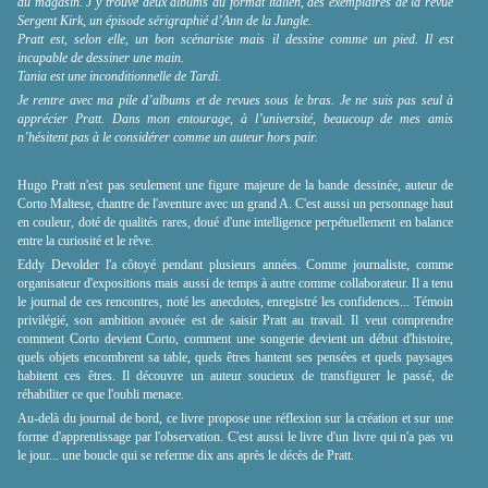
du magasin. J’y trouve deux albums au format italien, des exemplaires de la revue
Sergent Kirk, un épisode sérigraphié d’Ann de la Jungle.
Pratt est, selon elle, un bon scénariste mais il dessine comme un pied. Il est
incapable de dessiner une main.
Tania est une inconditionnelle de Tardi.
Je rentre avec ma pile d’albums et de revues sous le bras. Je ne suis pas seul à
apprécier Pratt. Dans mon entourage, à l’université, beaucoup de mes amis
n’hésitent pas à le considérer comme un auteur hors pair.
Hugo Pratt n'est pas seulement une figure majeure de la bande dessinée, auteur de
Corto Maltese, chantre de l'aventure avec un grand A. C'est aussi un personnage haut
en couleur, doté de qualités rares, doué d'une intelligence perpétuellement en balance
entre la curiosité et le rêve.
Eddy Devolder l'a côtoyé pendant plusieurs années. Comme journaliste, comme
organisateur d'expositions mais aussi de temps à autre comme collaborateur. Il a tenu
le journal de ces rencontres, noté les anecdotes, enregistré les confidences... Témoin
privilégié, son ambition avouée est de saisir Pratt au travail. Il veut comprendre
comment Corto devient Corto, comment une songerie devient un début d'histoire,
quels objets encombrent sa table, quels êtres hantent ses pensées et quels paysages
habitent ces êtres. Il découvre un auteur soucieux de transfigurer le passé, de
réhabiliter ce que l'oubli menace.
Au-delà du journal de bord, ce livre propose une réflexion sur la création et sur une
forme d'apprentissage par l'observation. C'est aussi le livre d'un livre qui n'a pas vu
le jour... une boucle qui se referme dix ans après le décès de Pratt.