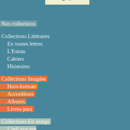
Nos collections
Collections Littéraires
En toutes lettres
L'Estran
Cahiers
Hhistoires
Collections Imagées
Hors-formats
Accordéons
Albums
Livres-jeux
Collections En marge
L'œil voyage