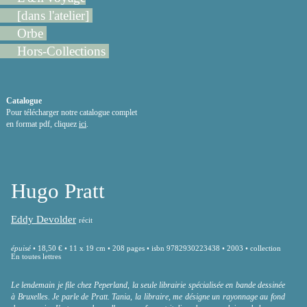
[dans l'atelier]
Orbe
Hors-Collections
Catalogue
Pour télécharger notre catalogue complet
en format pdf, cliquez
ici
.
Hugo Pratt
Eddy Devolder
récit
épuisé
• 18,50 € • 11 x 19 cm • 208 pages • isbn 9782930223438 • 2003 • collection
En toutes lettres
Le lendemain je file chez Peperland, la seule librairie spécialisée en bande dessinée
à Bruxelles. Je parle de Pratt. Tania, la libraire, me désigne un rayonnage au fond