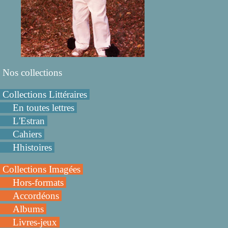
Nos collections
Collections Littéraires
En toutes lettres
L'Estran
Cahiers
Hhistoires
Collections Imagées
Hors-formats
Accordéons
Albums
Livres-jeux