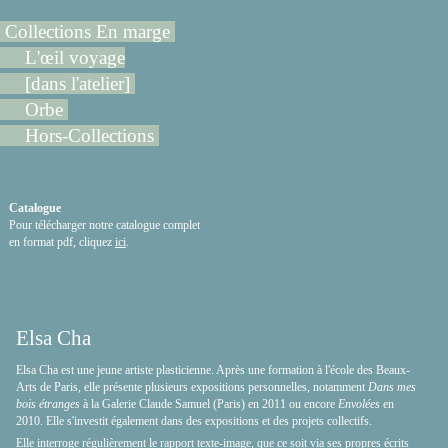
Collections En marge
L'œil voyage
[dans l'atelier]
Orbe
Hors-Collections
Catalogue
Pour télécharger notre catalogue complet
en format pdf, cliquez
ici
.
Elsa Cha
Elsa Cha est une jeune artiste plasticienne. Après une formation à l'école des Beaux-
Arts de Paris, elle présente plusieurs expositions personnelles, notamment
Dans mes
bois étranges
à la Galerie Claude Samuel (Paris) en 2011 ou encore
Envolées
en
2010. Elle s'investit également dans des expositions et des projets collectifs.
Elle interroge régulièrement le rapport texte-image, que ce soit via ses propres écrits