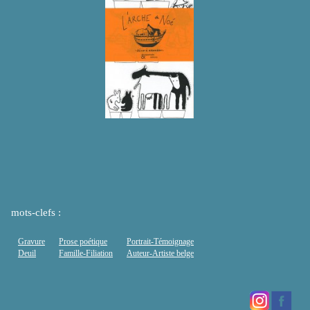
mots-clefs :
Gravure
Prose poétique
Portrait-Témoignage
Deuil
Famille-Filiation
Auteur-Artiste belge