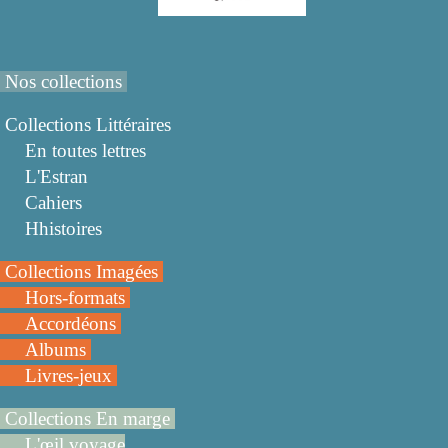
Nos collections
Collections Littéraires
En toutes lettres
L'Estran
Cahiers
Hhistoires
Collections Imagées
Hors-formats
Accordéons
Albums
Livres-jeux
Collections En marge
L'œil voyage