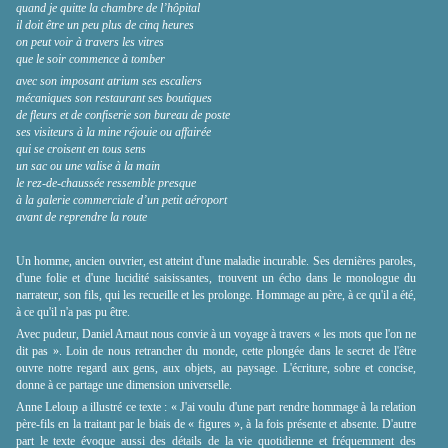
quand je quitte la chambre de l’hôpital
il doit être un peu plus de cinq heures
on peut voir à travers les vitres
que le soir commence à tomber
avec son imposant atrium ses escaliers
mécaniques son restaurant ses boutiques
de fleurs et de confiserie son bureau de poste
ses visiteurs à la mine réjouie ou affairée
qui se croisent en tous sens
un sac ou une valise à la main
le rez-de-chaussée ressemble presque
à la galerie commerciale d’un petit aéroport
avant de reprendre la route
Un homme, ancien ouvrier, est atteint d'une maladie incurable. Ses dernières paroles,
d'une folie et d'une lucidité saisissantes, trouvent un écho dans le monologue du
narrateur, son fils, qui les recueille et les prolonge. Hommage au père, à ce qu'il a été,
à ce qu'il n'a pas pu être.
Avec pudeur, Daniel Arnaut nous convie à un voyage à travers « les mots que l'on ne
dit pas ». Loin de nous retrancher du monde, cette plongée dans le secret de l'être
ouvre notre regard aux gens, aux objets, au paysage. L'écriture, sobre et concise,
donne à ce partage une dimension universelle.
Anne Leloup a illustré ce texte : « J'ai voulu d'une part rendre hommage à la relation
père-fils en la traitant par le biais de
«
figures
»
, à la fois présente et absente. D'autre
part le texte évoque aussi des détails de la vie quotidienne et fréquemment des