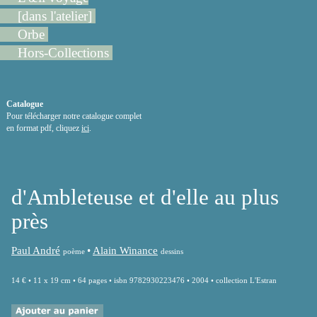
[dans l'atelier]
Orbe
Hors-Collections
Catalogue
Pour télécharger notre catalogue complet
en format pdf, cliquez
ici
.
d'Ambleteuse et d'elle au plus
près
Paul André
•
Alain Winance
poème
dessins
14 € • 11 x 19 cm • 64 pages • isbn 9782930223476 • 2004 • collection L'Estran