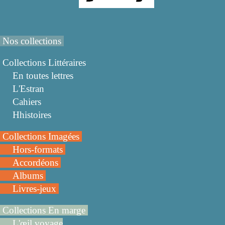
Nos collections
Collections Littéraires
En toutes lettres
L'Estran
Cahiers
Hhistoires
Collections Imagées
Hors-formats
Accordéons
Albums
Livres-jeux
Collections En marge
L'œil voyage