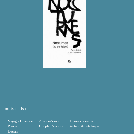
mots-clefs :
Voyage-Transport
Amour-Amitié
Femme-Féminité
Poésie
Couple-Relations
Auteur-Artiste belge
Dessin