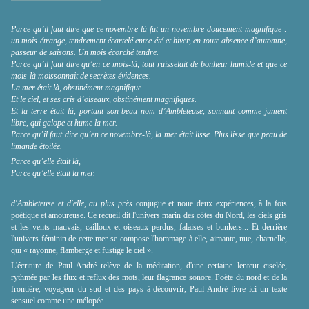
Parce qu’il faut dire que ce novembre-là fut un novembre doucement magnifique :
un mois étrange, tendrement écartelé entre été et hiver, en toute absence d’automne,
passeur de saisons. Un mois écorché tendre.
Parce qu’il faut dire qu’en ce mois-là, tout ruisselait de bonheur humide et que ce
mois-là moissonnait de secrètes évidences.
La mer était là, obstinément magnifique.
Et le ciel, et ses cris d’oiseaux, obstinément magnifiques.
Et la terre était là, portant son beau nom d’Ambleteuse, sonnant comme jument
libre, qui galope et hume la mer.
Parce qu’il faut dire qu’en ce novembre-là, la mer était lisse. Plus lisse que peau de
limande étoilée.
Parce qu’elle était là,
Parce qu’elle était la mer.
d'Ambleteuse et d'elle, au plus près
conjugue et noue deux expériences, à la fois
poétique et amoureuse. Ce recueil dit l'univers marin des côtes du Nord, les ciels gris
et les vents mauvais, cailloux et oiseaux perdus, falaises et bunkers... Et derrière
l'univers féminin de cette mer se compose l'hommage à elle, aimante, nue, charnelle,
qui « rayonne, flamberge et fustige le ciel ».
L'écriture de Paul André relève de la méditation, d'une certaine lenteur ciselée,
rythmée par les flux et reflux des mots, leur flagrance sonore. Poète du nord et de la
frontière, voyageur du sud et des pays à découvrir, Paul André livre ici un texte
sensuel comme une mélopée.