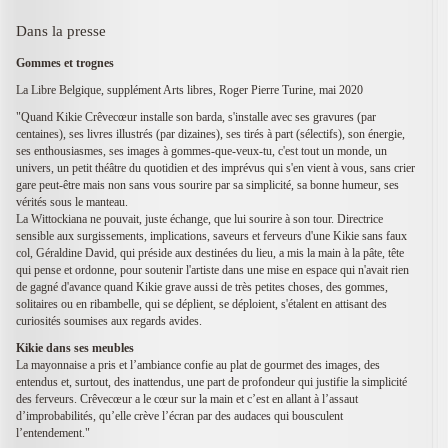
Dans la presse
Gommes et trognes
La Libre Belgique, supplément Arts libres, Roger Pierre Turine, mai 2020
"Quand Kikie Crêvecœur installe son barda, s'installe avec ses gravures (par
centaines), ses livres illustrés (par dizaines), ses tirés à part (sélectifs), son énergie,
ses enthousiasmes, ses images à gommes-que-veux-tu, c'est tout un monde, un
univers, un petit théâtre du quotidien et des imprévus qui s'en vient à vous, sans crier
gare peut-être mais non sans vous sourire par sa simplicité, sa bonne humeur, ses
vérités sous le manteau.
La Wittockiana ne pouvait, juste échange, que lui sourire à son tour. Directrice
sensible aux surgissements, implications, saveurs et ferveurs d'une Kikie sans faux
col, Géraldine David, qui préside aux destinées du lieu, a mis la main à la pâte, tête
qui pense et ordonne, pour soutenir l'artiste dans une mise en espace qui n'avait rien
de gagné d'avance quand Kikie grave aussi de très petites choses, des gommes,
solitaires ou en ribambelle, qui se déplient, se déploient, s'étalent en attisant des
curiosités soumises aux regards avides.
Kikie dans ses meubles
La mayonnaise a pris et l’ambiance confie au plat de gourmet des images, des
entendus et, surtout, des inattendus, une part de profondeur qui justifie la simplicité
des ferveurs. Crêvecœur a le cœur sur la main et c’est en allant à l’assaut
d’improbabilités, qu’elle crève l’écran par des audaces qui bousculent
l’entendement."