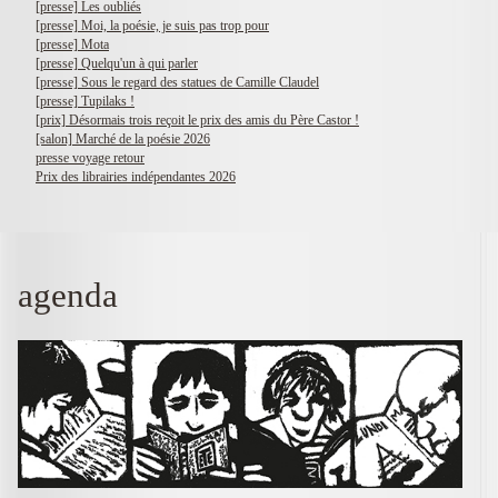
[presse] Les oubliés
[presse] Moi, la poésie, je suis pas trop pour
[presse] Mota
[presse] Quelqu'un à qui parler
[presse] Sous le regard des statues de Camille Claudel
[presse] Tupilaks !
[prix] Désormais trois reçoit le prix des amis du Père Castor !
[salon] Marché de la poésie 2026
presse voyage retour
Prix des librairies indépendantes 2026
agenda