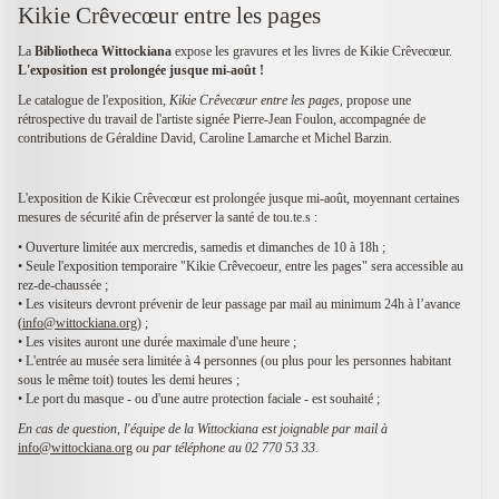
Kikie Crêvecœur entre les pages
La
Bibliotheca Wittockiana
expose les gravures et les livres de Kikie Crêvecœur.
L'exposition est prolongée jusque mi-août !
Le catalogue de l'exposition,
Kikie Crêvecœur entre les pages
, propose une
rétrospective du travail de l'artiste signée Pierre-Jean Foulon, accompagnée de
contributions de Géraldine David, Caroline Lamarche et Michel Barzin.
L'exposition de Kikie Crêvecœur est prolongée jusque mi-août, moyennant certaines
mesures de sécurité afin de préserver la santé de tou.te.s :
• Ouverture limitée aux mercredis, samedis et dimanches de 10 à 18h ;
• Seule l'exposition temporaire "Kikie Crêvecoeur, entre les pages" sera accessible au
rez-de-chaussée ;
• Les visiteurs devront prévenir de leur passage par mail au minimum 24h à l’avance
(
info@wittockiana.org
) ;
• Les visites auront une durée maximale d'une heure ;
• L'entrée au musée sera limitée à 4 personnes (ou plus pour les personnes habitant
sous le même toit) toutes les demi heures ;
• Le port du masque - ou d'une autre protection faciale - est souhaité ;
En cas de question, l'équipe de la Wittockiana est joignable par mail à
info@wittockiana.org
ou par téléphone au 02 770 53 33.