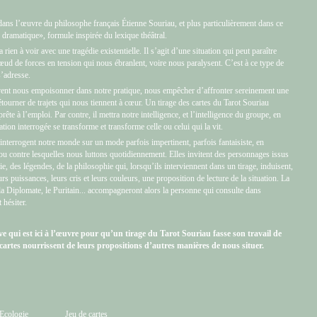
dans l’œuvre du philosophe français Étienne Souriau, et plus particulièrement dans ce
 dramatique», formule inspirée du lexique théâtral.
ien à voir avec une tragédie existentielle. Il s’agit d’une situation qui peut paraître
nœud de forces en tension qui nous ébranlent, voire nous paralysent. C’est à ce type de
’adresse.
nt nous empoisonner dans notre pratique, nous empêcher d’affronter sereinement une
étourner de trajets qui nous tiennent à cœur. Un tirage des cartes du Tarot Souriau
ête à l’emploi. Par contre, il mettra notre intelligence, et l’intelligence du groupe, en
ion interrogée se transforme et transforme celle ou celui qui la vit.
 interrogent notre monde sur un mode parfois impertinent, parfois fantaisiste, en
ou contre lesquelles nous luttons quotidiennement. Elles invitent des personnages issus
ie, des légendes, de la philosophie qui, lorsqu’ils interviennent dans un tirage, induisent,
eurs puissances, leurs cris et leurs couleurs, une proposition de lecture de la situation. La
la Diplomate, le Puritain... accompagneront alors la personne qui consulte dans
 hésiter.
tive qui est ici à l’œuvre pour qu’un tirage du Tarot Souriau fasse son travail de
cartes nourrissent de leurs propositions d’autres manières de nous situer.
Ecologie
Jeu de cartes