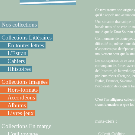
Ce tarot trouve son origine 
qu’il a appelé une «situation
Une situation dramatique n’a r
Nos collections
banale mais où se crée un 
nœud que le Tarot Souriau s
Collections Littéraires
Ces moments de doute peuve
difficulté ou, même, nous d
En toutes lettres
n’apportera pas de réponse pr
L'Estran
mouvement pour que la situat
Cahiers
Les conceptrices de ce tarot
convoquant les forces avec 
Hhistoires
de l’histoire, de la mytholog
par leurs récits d’origine, l
Collections Imagées
Pythie, Déméter, Salomon, 
l’exploration de ce qui la fait
Hors-formats
Accordéons
C’est l’intelligence collec
Albums
transformation et que les 
Livres-jeux
mots-clefs :
Collections En marge
L'œil voyage
Collectif-Coédition