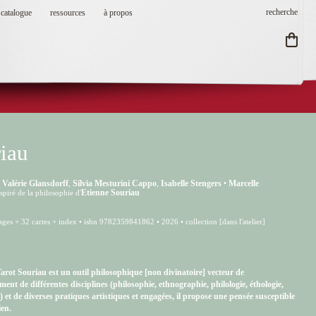
catalogue
ressources
à propos
riau
,
Valérie Glansdorff
,
Silvia Mesturini Cappo
,
Isabelle Stengers
•
Marcelle
Etienne Souriau
spiré de la philosophie d'
ges + 32 cartes + index • isbn 9782359841862 • 2026 • collection [dans l'atelier]
e Tarot Souriau est un outil philosophique [non divinatoire] vecteur de
ent de différentes disciplines (philosophie, ethnographie, philologie, éthologie,
.) et de diverses pratiques artistiques et engagées, il propose une pensée susceptible
ien.