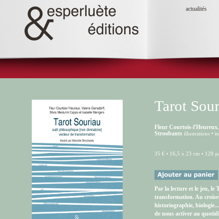
actualités
Tarot Sou
Fleur Courtois-l'Heureux
Stroobants
•
illustrations
in
35 € • 16,5 x 23 cm • 128 pa
Par la lecture et le jeu, l
transformation. Au croisem
historiographie, biologie..
de nous activer au quotid