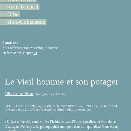
[dans l'atelier]
Orbe
Hors-Collections
Catalogue
Pour télécharger notre catalogue complet
en format pdf, cliquez
ici
.
Le Vieil homme et son potager
Olivier Le Brun
photographies et textes
24 € • 24 x 17 cm • 96 pages • isbn 9782359840933 • avril 2018 • collection L'œil
voyage •
épuisé, quelques exemplaires disponibles sur demande
« C’était un bel été, comme c’est l’habitude dans l’Ouest canadien, au bord du lac
Okanagan. J’entrepris de photographier mon père dans son quotidien. Nous étions