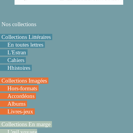
Nos collections
Collections Littéraires
En toutes lettres
L'Estran
Cahiers
Hhistoires
Collections Imagées
Hors-formats
Accordéons
Albums
Livres-jeux
Collections En marge
L'œil voyage