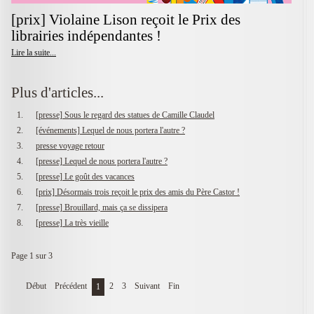
[prix] Violaine Lison reçoit le Prix des
librairies indépendantes !
Lire la suite...
Plus d'articles...
[presse] Sous le regard des statues de Camille Claudel
[événements] Lequel de nous portera l'autre ?
presse voyage retour
[presse] Lequel de nous portera l'autre ?
[presse] Le goût des vacances
[prix] Désormais trois reçoit le prix des amis du Père Castor !
[presse] Brouillard, mais ça se dissipera
[presse] La très vieille
Page 1 sur 3
Début
Précédent
2
3
Suivant
Fin
1